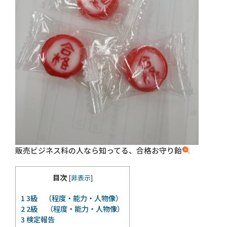
販売ビジネス科の人なら知ってる、合格お守り飴
目次
[
非表示
]
1
3級 （程度・能力・人物像）
2
2級 （程度・能力・人物像）
3
検定報告