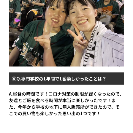
⑤
Q.
専門学校の
1
年間で
1
番楽しかったことは？
A.昼食の時間です！コロナ対策の制限が緩くなったので、
友達とご飯を食べる時間が本当に楽しかったです！
ま
た、今年から学校の地下に無人販売所ができたので、そ
こでの買い物も楽しかった思い出の
1
つです！