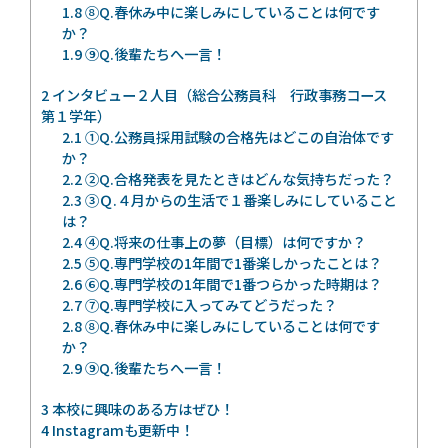
1.8
⑧Q.春休み中に楽しみにしていることは何です
か？
1.9
⑨Q.後輩たちへ一言！
2
インタビュー２人目（総合公務員科 行政事務コース
第１学年）
2.1
①Q.公務員採用試験の合格先はどこの自治体です
か？
2.2
②Q.合格発表を見たときはどんな気持ちだった？
2.3
③Ｑ.４月からの生活で１番楽しみにしていること
は？
2.4
④Q.将来の仕事上の夢（目標）は何ですか？
2.5
⑤Q.専門学校の1年間で1番楽しかったことは？
2.6
⑥Q.専門学校の1年間で1番つらかった時期は？
2.7
⑦Q.専門学校に入ってみてどうだった？
2.8
⑧Q.春休み中に楽しみにしていることは何です
か？
2.9
⑨Q.後輩たちへ一言！
3
本校に興味のある方はぜひ！
4
Instagramも更新中！