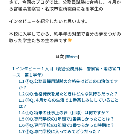
さて、今回のブログでは、公務員試験に合格し、４月か
ら宮城県警察官・名取市役所職員になる学生の
インタビューを紹介したいと思います。
本校に入学してから、約半年の対策で自分の夢をつかみ
取った学生たちの生の声です
目次
[
非表示
]
1
インタビュー１人目（総合公務員科 警察官・消防官コ
ース 第１学年）
1.1
①Q.公務員採用試験の合格先はどこの自治体です
か？
1.2
②Q.合格発表を見たときはどんな気持ちだった？
1.3
③Ｑ.４月からの生活で１番楽しみにしていること
は？
1.4
④Q.将来の仕事上の夢（目標）は何ですか？
1.5
⑤Q.専門学校の1年間で1番楽しかったことは？
1.6
⑥Q.専門学校の1年間で1番つらかった時期は？
1.7
⑦Q.専門学校に入ってみてどうだった？