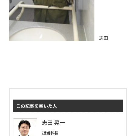
志田
この記事を書いた人
志田 晃一
担当科目