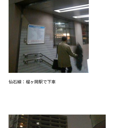
仙石線：榴ヶ岡駅で下車