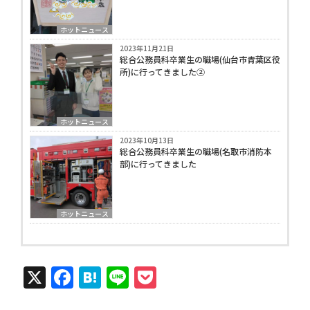
ホットニュース
2023年11月21日
総合公務員科卒業生の職場(仙台市青葉区役
所)に行ってきました②
ホットニュース
2023年10月13日
総合公務員科卒業生の職場(名取市消防本
部)に行ってきました
ホットニュース
X
Facebook
Hatena
Line
Pocket