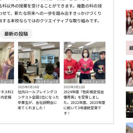
る科以外の授業を受けることができます。複数の科の技
わせて、新たな将来への一歩を踏み出すきっかけづくり
有する本校ならではのクリエイティブな取り組みです。
最新の投稿
トニュース
ホットニュース
ホットニュース
2025年5月16日
2025年3月21日
ネス科2
社内ロールプレイングコ
2024年度『色彩検定協会
！内定報
ンテスト全国1位になった
優秀賞』を受賞しまし
卒業生が、会社説明会に
た。2022年度、2023年度
来てくれました！
に続いて3年連続受賞で
す！