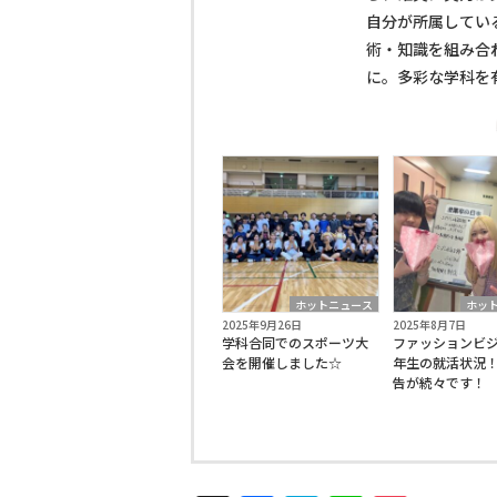
自分が所属してい
術・知識を組み合
に。多彩な学科を
ホットニュース
ホッ
2025年9月26日
2025年8月7日
学科合同でのスポーツ大
ファッションビジ
会を開催しました☆
年生の就活状況
告が続々です！