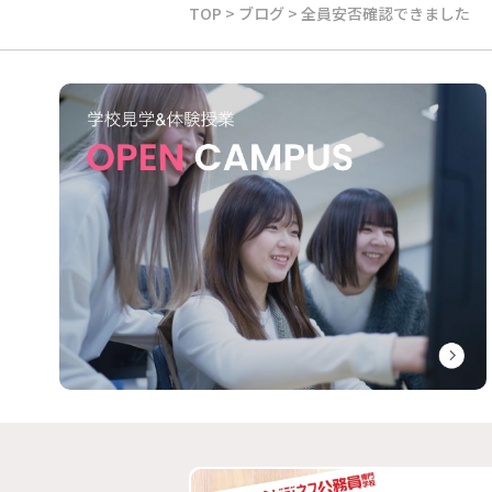
TOP
>
ブログ
>
全員安否確認できました