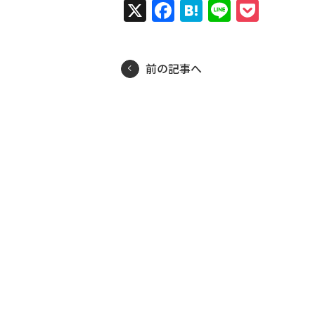
X
Facebook
Hatena
Line
Pock
前の記事へ