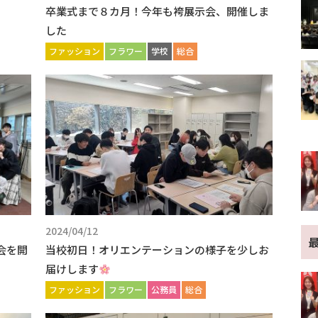
卒業式まで８カ月！今年も袴展示会、開催しま
した
ファッション
フラワー
学校
総合
2024/04/12
会を開
当校初日！オリエンテーションの様子を少しお
届けします
ファッション
フラワー
公務員
総合