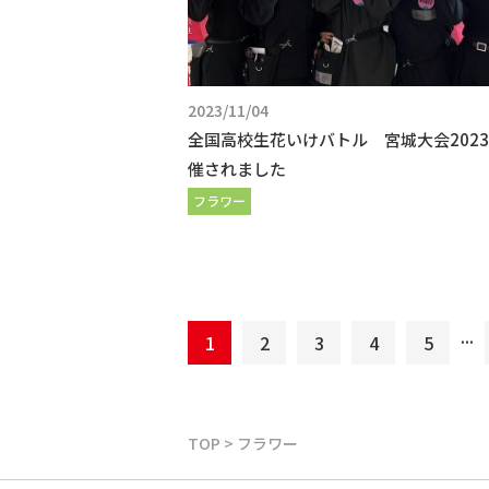
2023/11/04
全国高校生花いけバトル 宮城大会202
催されました
フラワー
...
1
2
3
4
5
TOP
>
フラワー