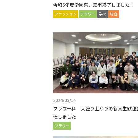
令和6年度学園祭、無事終了しました！
ファッション
フラワー
学校
総合
2024/05/14
フラワー科 大盛り上がりの新入生歓迎
催しました
フラワー