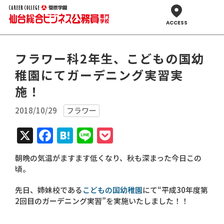
ACCESS
フラワー科2年生、こどもの国幼
稚園にてガーデニング実習実
施！
2018/10/29
フラワー
X
Facebook
Hatena
Line
Pocket
朝晩の気温がますます低くなり、秋も深まった今日この
頃。
先日、姉妹校である
こどもの国幼稚園
にて“平成30年度第
2回目のガーデニング実習”を実施いたしました！！