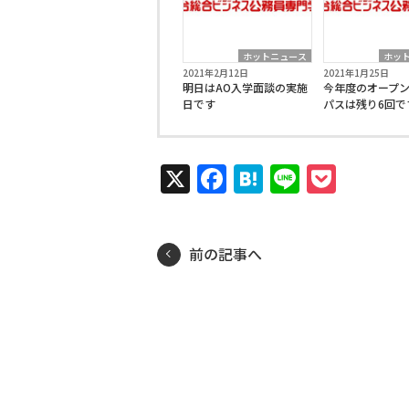
ホットニュース
ホッ
2021年2月12日
2021年1月25日
明日はAO入学面談の実施
今年度のオープ
日です
パスは残り6回で
X
Facebook
Hatena
Line
Pock
前の記事へ