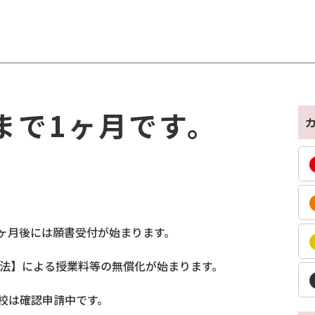
まで1ヶ月です。
et
1ヶ月後には願書受付が始まります。
援法】による授業料等の無償化が始まります。
校は確認申請中です。