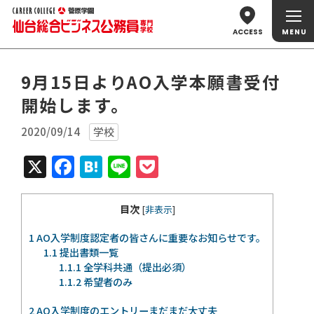
ACCESS
9月15日よりAO入学本願書受付
開始します。
2020/09/14
学校
X
Facebook
Hatena
Line
Pocket
目次
[
非表示
]
1
AO入学制度認定者の皆さんに重要なお知らせです。
1.1
提出書類一覧
1.1.1
全学科共通（提出必須）
1.1.2
希望者のみ
2
AO入学制度のエントリーまだまだ大丈夫