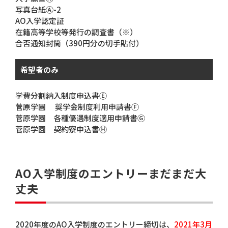
写真台紙Ⓐ-2
AO入学認定証
在籍高等学校等発行の調査書（※）
合否通知封筒（390円分の切手貼付）
希望者のみ
学費分割納入制度申込書Ⓔ
菅原学園 奨学金制度利用申請書Ⓕ
菅原学園 各種優遇制度適用申請書Ⓖ
菅原学園 契約寮申込書Ⓗ
AO入学制度のエントリーまだまだ大
丈夫
2020年度のAO入学制度のエントリー締切は、
2021年3月