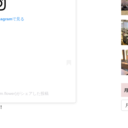
tagramで見る
fam.flower)がシェアした投稿
！