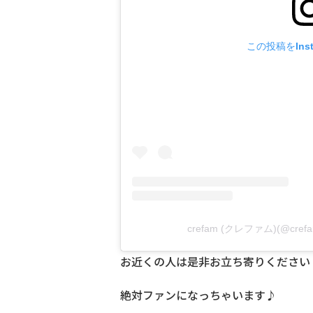
この投稿をIns
crefam (クレファム)(@cre
お近くの人は是非お立ち寄りください
絶対ファンになっちゃいます♪