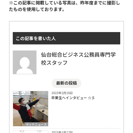
※この記事に掲載している写真は、昨年度までに撮影し
る！体験授業も大人気！どなたでも大歓迎！お
たものを使用しております。
友達や保護者さまと一緒の参加も歓迎です。学
科担当の先生が丁寧に説明・案内をいたしま
す。在校生もオープンキャンバスのお手伝いを
しているので学校生活のことなど気軽に質問す
ることができます！ 2026年のイベント日程一
この記事を書いた人
覧 学校見学&体験授業オープンキャンパス 特別
な開催内容特別イベント まずは...
仙台総合ビジネス公務員専門学
校スタッフ
最新の投稿
2023年2月16日
卒業生へインタビュー ☆彡
ホットニュース
2023年1月17日