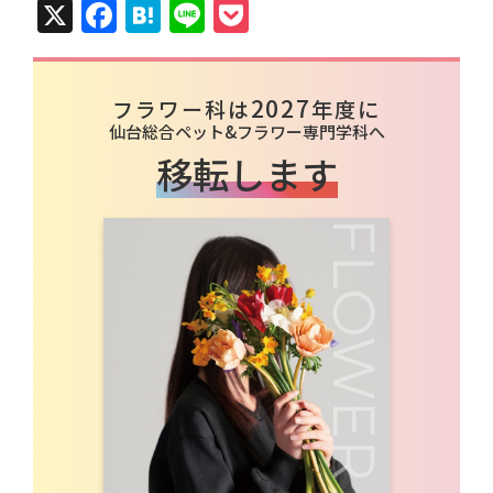
X
Facebook
Hatena
Line
Pocket
2027
フラワー科は
年度に
仙台総合ペット&フラワー専門学科へ
移転します