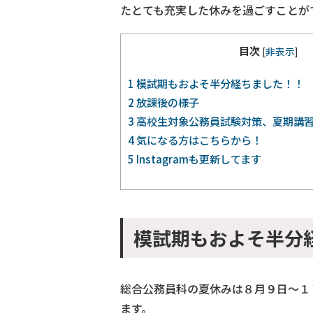
たとても充実した休みを過ごすことが
目次
[
非表示
]
1
模試期もおよそ半分経ちました！！
2
放課後の様子
3
高校生対象公務員試験対策、夏期講
4
気になる方はこちらから！
5
Instagramも更新してます
模試期もおよそ半分
総合公務員科の夏休みは８月９日～１
ます。