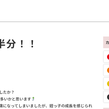
半分！！
et
。
したか？
も多いかと思います
痛になってしまいましたが、姪っ子の成長を感じられ