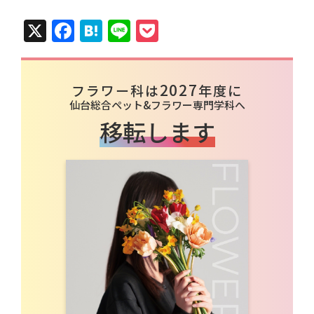
X
Facebook
Hatena
Line
Pocket
2027
フラワー科は
年度に
仙台総合ペット&フラワー専門学科へ
移転します