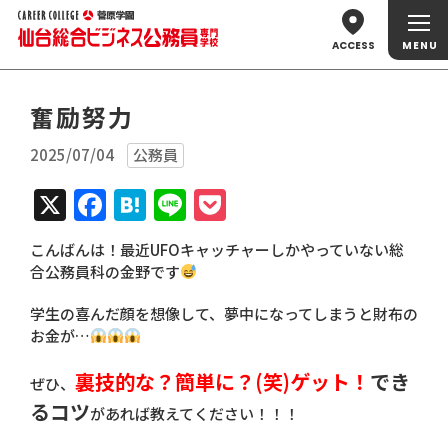
ACCESS
奮励努力
2025/07/04
公務員
X
Facebook
Hatena
Line
Pocket
こんばんは！最近UFOキャッチャーしかやっていない総
合公務員科の金野です
学生の喜んだ顔を想像して、夢中になってしまうと財布の
お金が…
裏技的な？簡単に？(笑)ゲット！
でき
ぜひ、
るコツ
があれば教えてください！！！