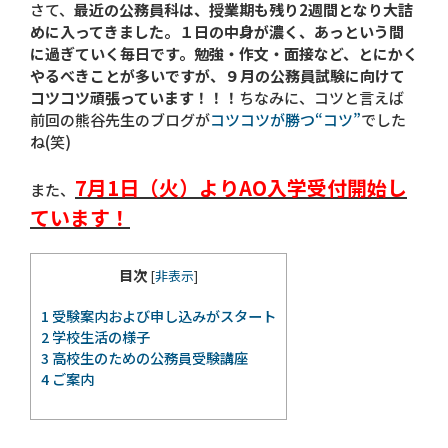
さて、
最近の公務員科は、授業期も残り2週間となり大詰
めに入ってきました。１日の中身が濃く、あっという間
に過ぎていく毎日です。勉強・作文・面接など、とにかく
やるべきことが多いですが、９月の公務員試験に向けて
コツコツ頑張っています！！！
ちなみに、コツと言えば
前回の熊谷先生のブログが
コツコツが勝つ“コツ”
でした
ね(笑)
7月1日（火）よりAO入学受付開始し
また、
ています！
目次
[
非表示
]
1
受験案内および申し込みがスタート
2
学校生活の様子
3
高校生のための公務員受験講座
4
ご案内