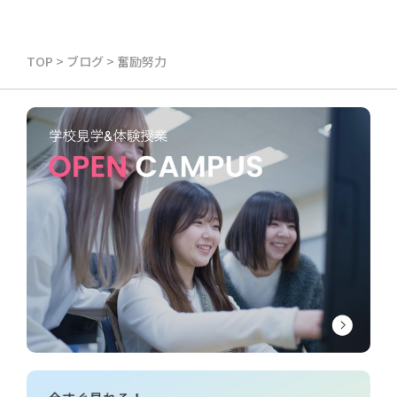
TOP
>
ブログ
>
奮励努力