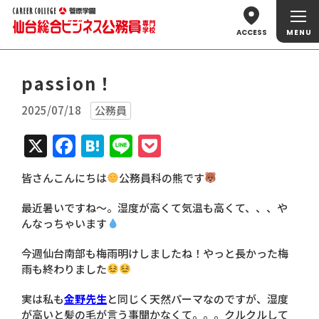
ACCESS
passion！
2025/07/18
公務員
X
Facebook
Hatena
Line
Pocket
皆さんこんにちは
公務員科の熊です
最近暑いですね～。湿度が高くて気温も高くて、、、や
んなっちゃいます
今週仙台南部も梅雨明けしましたね！やっと長かった梅
雨も終わりました
実は私も
金野先生
と同じく天然パーマなのですが、湿度
が高いと髪の毛が言う事聞かなくて。。。クルクルして