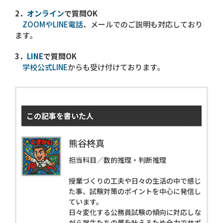
2．
オンライン
で質問OK
ZOOMやLINE電話
、メールでのご説明も対応しており
ます。
3．
LINE
で質問OK
学校公式LINE
からも受け付けております。
この記事を書いた人
熊谷柊真
担当科目／数的推理・判断推理
授業づくりの工夫や日々の生活の中で感じ
た事、試験対策のポイントを中心に発信し
ています。
日々変化する公務員試験の傾向に対応しな
がら学生たちの夢を叶えるため全力でサポ