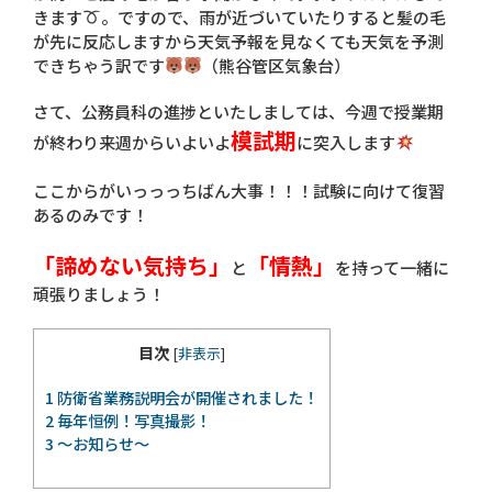
きます
。ですので、雨が近づいていたりすると髪の毛
が先に反応しますから天気予報を見なくても天気を予測
できちゃう訳です
（熊谷管区気象台）
さて、公務員科の進捗といたしましては、今週で授業期
模試期
が終わり来週からいよいよ
に突入します
ここからがいっっっちばん大事！！！試験に向けて復習
あるのみです！
「諦めない気持ち」
「情熱」
と
を持って一緒に
頑張りましょう！
目次
[
非表示
]
1
防衛省業務説明会が開催されました！
2
毎年恒例！写真撮影！
3
～お知らせ～